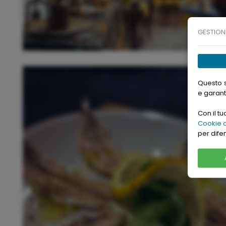
GESTION
Questo s
e garant
Con il t
Cookie d
per dife