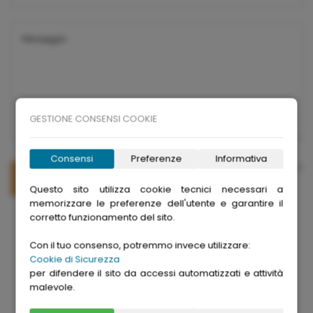
Messaggio:
GESTIONE CONSENSI COOKIE
Consensi
Preferenze
Informativa
→
[
PRIVACY POLICY]
INVIA
Questo sito utilizza cookie tecnici necessari a
memorizzare le preferenze dell'utente e garantire il
corretto funzionamento del sito.
Con il tuo consenso, potremmo invece utilizzare:
Cookie di Sicurezza
per difendere il sito da accessi automatizzati e attività
malevole.